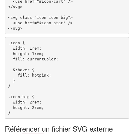
  <use href="#icon-cart" />

</svg>

<svg class="icon icon-big">

  <use href="#icon-star" />

.icon {

  width: 1rem;

  height: 1rem;

  fill: currentColor;

  &:hover {

    fill: hotpink;

  }

}

.icon-big {

  width: 2rem;

  height: 2rem;

Référencer un fichier SVG externe