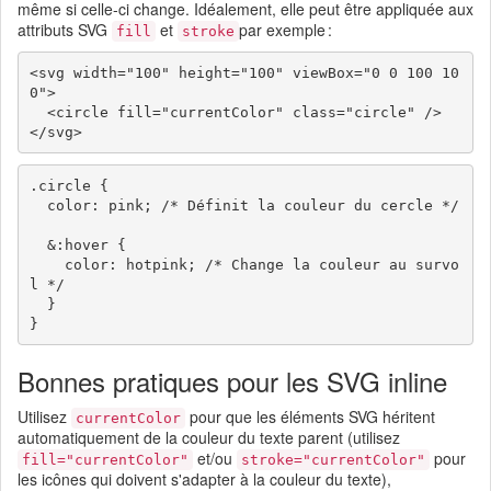
même si celle-ci change. Idéalement, elle peut être appliquée aux
attributs SVG
et
par exemple :
fill
stroke
<svg width="100" height="100" viewBox="0 0 100 10
0">

  <circle fill="currentColor" class="circle" />

.circle {

  color: pink; /* Définit la couleur du cercle */

  &:hover {

    color: hotpink; /* Change la couleur au survo
l */

  }

Bonnes pratiques pour les SVG inline
Utilisez
pour que les éléments SVG héritent
currentColor
automatiquement de la couleur du texte parent (utilisez
et/ou
pour
fill="currentColor"
stroke="currentColor"
les icônes qui doivent s'adapter à la couleur du texte),