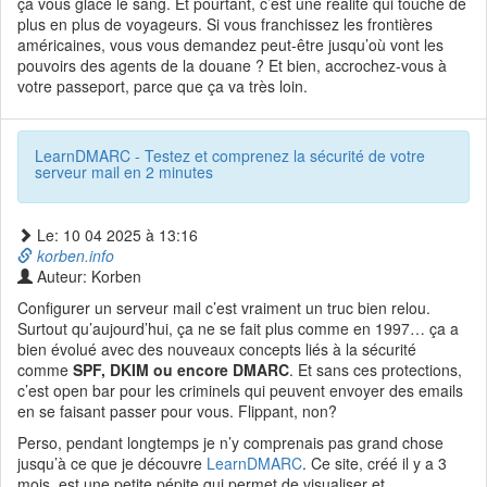
ça vous glace le sang. Et pourtant, c’est une réalité qui touche de
plus en plus de voyageurs. Si vous franchissez les frontières
américaines, vous vous demandez peut-être jusqu’où vont les
pouvoirs des agents de la douane ? Et bien, accrochez-vous à
votre passeport, parce que ça va très loin.
LearnDMARC - Testez et comprenez la sécurité de votre
serveur mail en 2 minutes
Le: 10 04 2025 à 13:16
korben.info
Auteur: Korben
Configurer un serveur mail c’est vraiment un truc bien relou.
Surtout qu’aujourd’hui, ça ne se fait plus comme en 1997… ça a
bien évolué avec des nouveaux concepts liés à la sécurité
comme
SPF, DKIM ou encore DMARC
. Et sans ces protections,
c’est open bar pour les criminels qui peuvent envoyer des emails
en se faisant passer pour vous. Flippant, non?
Perso, pendant longtemps je n’y comprenais pas grand chose
jusqu’à ce que je découvre
LearnDMARC
. Ce site, créé il y a 3
mois, est une petite pépite qui permet de visualiser et