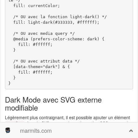
te */

  fill: currentColor;

  /* OU avec la fonction light-dark() */

  fill: light-dark(#333333, #ffffff);

  /* OU avec media query */

  @media (prefers-color-scheme: dark) {

    fill: #ffffff;

  }

  /* OU avec attribut data */

  [data-theme="dark"] & {

    fill: #ffffff;

  }

Dark Mode avec SVG externe
modifiable
Légèrement plus contraignant, il est possible ajouter un élément
dans le SVG pour appliquer les styles CSS suivants (ici
<style>
la classe
a été ajoutée à l'élément dont la couleur doit
marmits.com
.path
s'adapter).