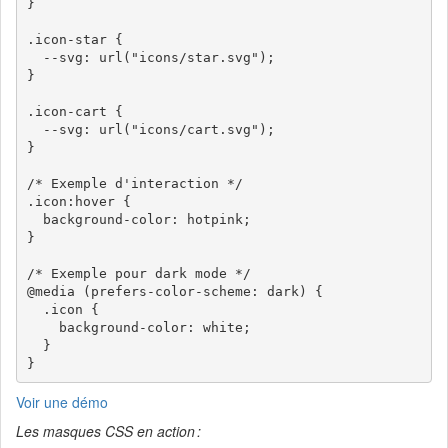
}

.icon-star {

  --svg: url("icons/star.svg");

}

.icon-cart {

  --svg: url("icons/cart.svg");

}

/* Exemple d'interaction */

.icon:hover {

  background-color: hotpink;

}

/* Exemple pour dark mode */

@media (prefers-color-scheme: dark) {

  .icon {

    background-color: white;

  }

Voir une démo
Les masques CSS en action :