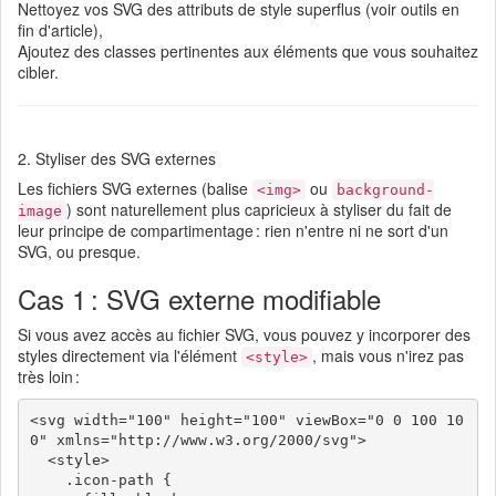
Nettoyez vos SVG des attributs de style superflus (voir outils en
fin d'article),
Ajoutez des classes pertinentes aux éléments que vous souhaitez
cibler.
2. Styliser des SVG externes
Les fichiers SVG externes (balise
ou
<img>
background-
) sont naturellement plus capricieux à styliser du fait de
image
leur principe de compartimentage : rien n'entre ni ne sort d'un
SVG, ou presque.
Cas 1 : SVG externe modifiable
Si vous avez accès au fichier SVG, vous pouvez y incorporer des
styles directement via l'élément
, mais vous n'irez pas
<style>
très loin :
<svg width="100" height="100" viewBox="0 0 100 10
0" xmlns="http://www.w3.org/2000/svg">

  <style>

    .icon-path {
