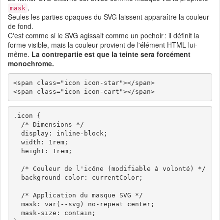
,
mask
Seules les parties opaques du SVG laissent apparaître la couleur
de fond.
C'est comme si le SVG agissait comme un pochoir : il définit la
forme visible, mais la couleur provient de l'élément HTML lui-
même.
La contrepartie est que la teinte sera forcément
monochrome.
<span class="icon icon-star"></span>

.icon {

  /* Dimensions */

  display: inline-block;

  width: 1rem;

  height: 1rem;

  /* Couleur de l'icône (modifiable à volonté) */

  background-color: currentColor;

  /* Application du masque SVG */

  mask: var(--svg) no-repeat center;

  mask-size: contain;
