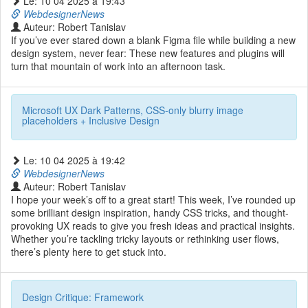
Le: 10 04 2025 à 19:43
WebdesignerNews
Auteur: Robert Tanislav
If you’ve ever stared down a blank Figma file while building a new
design system, never fear: These new features and plugins will
turn that mountain of work into an afternoon task.
Microsoft UX Dark Patterns, CSS-only blurry image
placeholders + Inclusive Design
Le: 10 04 2025 à 19:42
WebdesignerNews
Auteur: Robert Tanislav
I hope your week’s off to a great start! This week, I’ve rounded up
some brilliant design inspiration, handy CSS tricks, and thought-
provoking UX reads to give you fresh ideas and practical insights.
Whether you’re tackling tricky layouts or rethinking user flows,
there’s plenty here to get stuck into.
Design Critique: Framework