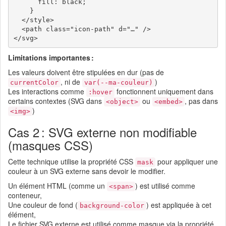
      fill: black;

    }

  </style>

  <path class="icon-path" d="…" />

Limitations importantes :
Les valeurs doivent être stipulées en dur (pas de
, ni de
)
currentColor
var(--ma-couleur)
Les interactions comme
fonctionnent uniquement dans
:hover
certains contextes (SVG dans
ou
, pas dans
<object>
<embed>
)
<img>
Cas 2 : SVG externe non modifiable
(masques CSS)
Cette technique utilise la propriété CSS
pour appliquer une
mask
couleur à un SVG externe sans devoir le modifier.
Un élément HTML (comme un
) est utilisé comme
<span>
conteneur,
Une couleur de fond (
) est appliquée à cet
background-color
élément,
Le fichier SVG externe est utilisé comme masque via la propriété