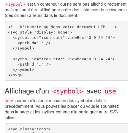
est un conteneur qui ne sera pas affiché directement,
<symbol>
mais qui peut être utilisé pour créer des instances de ce symbole
(des clones) ailleurs dans le document.
<!-- N'importe où dans votre document HTML -->

<svg style="display: none">

  <symbol id="icon-cart" viewBox="0 0 24 24">

    <path d="…" />

  </symbol>

  <symbol id="icon-star" viewBox="0 0 24 24">

    <path d="…" />

  </symbol>

Affichage d'un
avec
<symbol>
use
permet d'instancier chacun des symboles définis
use
précédemment. Vous pouvez les placer où vous le souhaitez
dans la page et les styliser comme n'importe quel autre SVG
inline.
<svg class="icon">
