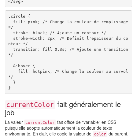
.circle {

  fill: pink; /* Change la couleur de remplissage 
*/

  stroke: black; /* Ajoute un contour */

  stroke-width: 2px; /* Définit l'épaisseur du co
ntour */

  transition: fill 0.3s; /* Ajoute une transition 
*/

  &:hover {

    fill: hotpink; /* Change la couleur au survol 
*/

  }

fait généralement le
currentColor
job
La valeur
fait office de "variable" en CSS
currentColor
puisqu'elle adopte automatiquement la couleur de texte
environnante. En clair, elle copie la valeur de
du parent,
color