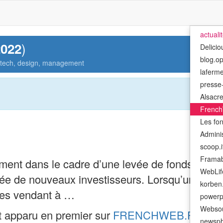
actuali
)
2022
Delicio
blog.o
, tech, design, management
laferm
presse-
Alsacre
French
Les fo
Admini
scoop.i
Framab
nt dans le cadre d’une levée de fonds qui a po
WebLif
trée de nouveaux investisseurs. Lorsqu’une entr
korben.
 les vendant à …
powerp
Websou
 apparu en premier sur
FRENCHWEB.FR
.
newsph