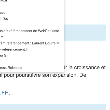
to.fr
R
.
csoft
inDev
ssiers référencement de WebRankInfo
fr
ant référencement : Laurent Bourrelly
ite-referencement.fr
o Girl
qui est utilisé pour soutenir la croissance et
ress Releases
ital pour poursuivre son expansion. De
.FR
.