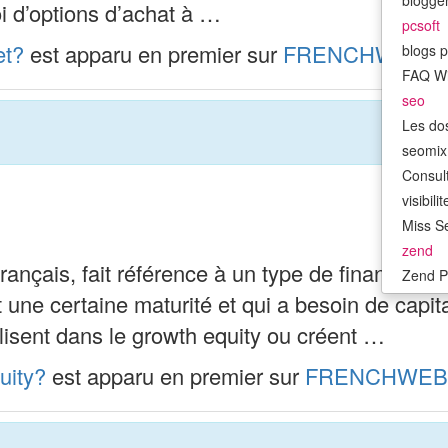
bloggen
roi d’options d’achat à …
pcsoft
et?
est apparu en premier sur
FRENCHWEB.F
blogs p
FAQ W
seo
Les do
seomix.
Consult
visibil
Miss Se
zend
ançais, fait référence à un type de financement 
Zend P
nt une certaine maturité et qui a besoin de cap
isent dans le growth equity ou créent …
uity?
est apparu en premier sur
FRENCHWEB