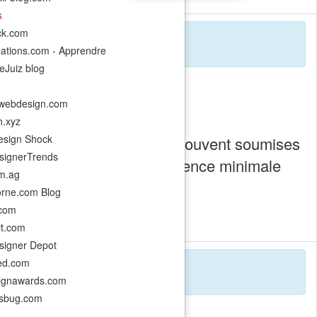
s
ack.com
eations.com - Apprendre
eJuiz blog
webdesign.com
n.xyz
sign Shock
entreprise, ces actions sont souvent soumises
ignerTrends
ctions avant une date de présence minimale
m.ag
orne.com Blog
.com
it.com
igner Depot
ed.com
ignawards.com
esbug.com