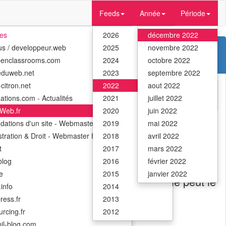
Feeds
Année
Période
tes
2026
décembre 2022
us / developpeur.web
2025
novembre 2022
penclassrooms.com
2024
octobre 2022
eduweb.net
2023
septembre 2022
citron.net
2022
aout 2022
ations.com - Actualités
2021
juillet 2022
Web.fr
2020
juin 2022
ndations d'un site - Webmaster Hub
2019
mai 2022
stration & Droit - Webmaster Hub
2018
avril 2022
t
2017
mars 2022
log
2016
février 2022
ur objectif de diluer les parts des
e
2015
janvier 2022
eprise cherche à lever des fonds, elle peut le
info
2014
ress.fr
2013
rcing.fr
2012
il-blog.com