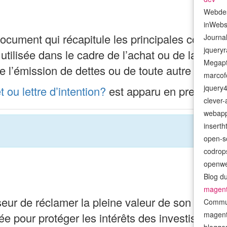
Webde
inWeb
 document qui récapitule les principales condit
Journa
jquery
 utilisée dans le cadre de l’achat ou de la vent
Megapt
 de l’émission de dettes ou de toute autre …
marcofo
jquery
 ou lettre d’intention?
est apparu en premier s
clever
webap
insert
open-s
codrop
openwe
Blog d
magen
seur de réclamer la pleine valeur de son invest
Commu
magenti
ée pour protéger les intérêts des investisseurs 