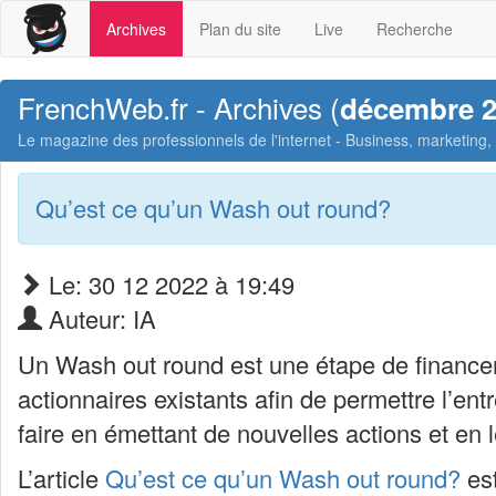
Archives
Plan du site
Live
Recherche
FrenchWeb.fr - Archives (
décembre 
Le magazine des professionnels de l'internet - Business, marketing
Qu’est ce qu’un Wash out round?
Le: 30 12 2022 à 19:49
Auteur: IA
Un Wash out round est une étape de financeme
actionnaires existants afin de permettre l’en
faire en émettant de nouvelles actions et en
L’article
Qu’est ce qu’un Wash out round?
est