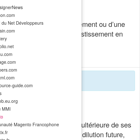
signerNews
son.com
ions et termes d’un investissement ou d’une
l du Net Développeurs
rain.com
e d’une entreprise, d’un investissement en
ery
lio.net
4u.com
ur
FRENCHWEB.FR
.
-age.com
pers.com
html.com
ource-guide.com
s
b.eu.org
u MMI
to
issement en cas de dilution ultérieure de ses
nauté Magento Francophone
x.fr
de capital-risque en cas de dilution future,