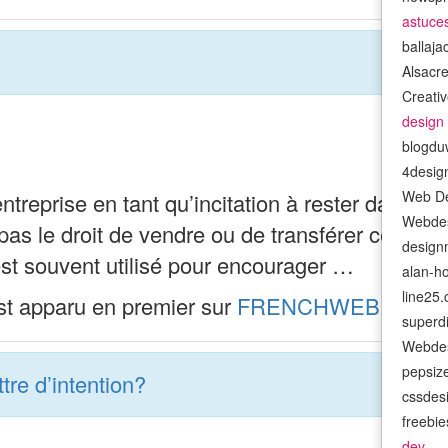
astuce
ballaj
Alsacr
Creativ
design
blogdu
4desig
Web De
treprise en tant qu’incitation à rester dans l’
Webdes
a pas le droit de vendre ou de transférer ces a
design
 est souvent utilisé pour encourager …
alan-h
line25
t apparu en premier sur
FRENCHWEB.FR
.
superd
Webdes
pepsiz
tre d’intention?
cssdes
freebi
dev