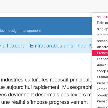
actuali
Delicio
blog.o
, tech, design, management
laferm
presse-
re à l’export – Émirat arabes unis, Inde, Mexiqu
Alsacre
French
Les fo
Admini
scoop.i
Framab
 industries culturelles reposait principalement
WebLif
volue aujourd’hui rapidement. Muséographie, exp
korben.
actives deviennent désormais des leviers majeu
powerp
ses, une réalité s’impose progressivement : cer
Websou
newsph