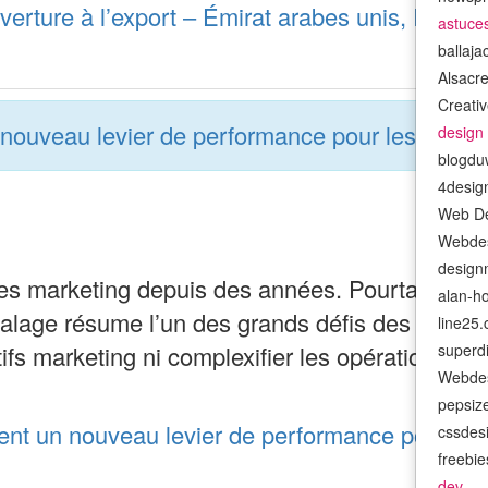
ouverture à l’export – Émirat arabes unis, Inde,
astuce
ballaj
Alsacr
Creativ
n nouveau levier de performance pour les marq
design
blogdu
4desig
Web De
Webdes
design
gies marketing depuis des années. Pourtant, 6
alan-h
alage résume l’un des grands défis des marq
line25
tifs marketing ni complexifier les opérations ? 
superd
Webdes
pepsiz
ient un nouveau levier de performance pour le
cssdes
freebi
dev