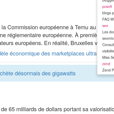
bloggen
pcsoft
blogs p
FAQ W
ar la Commission européenne à Temu au titre d
seo
Les do
ine réglementaire européenne. À première vue, l
seomix.
eurs européens. En réalité, Bruxelles vise 
Consult
visibil
èle économique des marketplaces ultra low-co
Miss Se
zend
Zend P
achète désormais des gigawatts
e 65 milliards de dollars portant sa valorisati