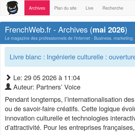
Archives
Plan du site
Live
Recherche
FrenchWeb.fr - Archives (
)
mai 2026
Le magazine des professionnels de l'internet - Business, marketing
Livre blanc : Ingénierie culturelle : ouvertu
Le: 29 05 2026 à 11:04
Auteur: Partners’ Voice
Pendant longtemps, l’internationalisation des
ou de savoir-faire créatifs. Cette logique é
innovation culturelle et technologies inter
d’attractivité. Pour les entreprises françai