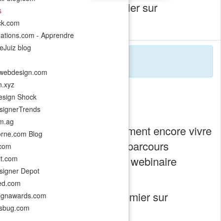
 Mexique
est apparu en premier sur
s
ack.com
eations.com - Apprendre
eJuiz blog
ues
webdesign.com
n.xyz
sign Shock
ignerTrends
m.ag
0 % des consommateurs estiment encore vivre
orne.com Blog
ues, comment proposer des parcours
.com
C’est précisément l’enjeu du webinaire
it.com
igner Depot
ed.com
s marques
est apparu en premier sur
ignawards.com
esbug.com