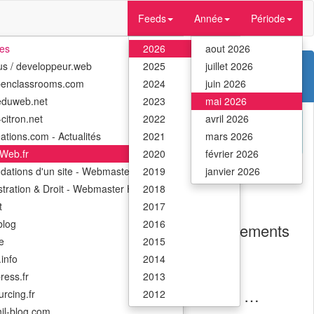
Feeds
Année
Période
tes
2026
aout 2026
us / developpeur.web
2025
juillet 2026
penclassrooms.com
2024
juin 2026
eduweb.net
2023
mai 2026
citron.net
2022
avril 2026
e
ations.com - Actualités
2021
mars 2026
Web.fr
2020
février 2026
ndations d'un site - Webmaster Hub
2019
janvier 2026
stration & Droit - Webmaster Hub
2018
t
2017
log
2016
 sur l’exportation de contenus, d’événements
e
2015
ériences immersives, lieux hybrides,
info
2014
rs de développement économique et
ress.fr
2013
taines zones géographiques accélèrent …
rcing.fr
2012
il-blog.com