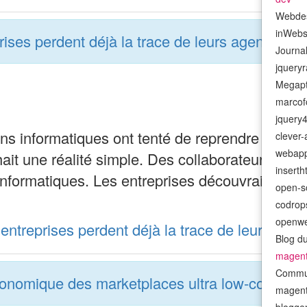
Webde
inWeb
rises perdent déjà la trace de leurs agents
Journa
jquery
Megapt
marcofo
jquery
ns informatiques ont tenté de reprendre le con
clever
webap
it une réalité simple. Des collaborateurs adopt
insert
nformatiques. Les entreprises découvraient alo
open-s
codrop
openwe
entreprises perdent déjà la trace de leurs agen
Blog d
magen
Commu
onomique des marketplaces ultra low-cost
magenti