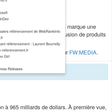
to.fr
csoft
inDev
u Digital Services Act (DSA) marque une
ssiers référencement de WebRankInfo
a décision porte sur la diffusion de produits
fr
le modèle économique …
ant référencement : Laurent Bourrelly
ite-referencement.fr
st
est apparu en premier sur
FW.MEDIA
.
o Girl
ress Releases
on à 965 milliards de dollars. À première vue,