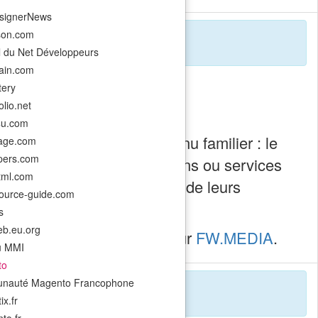
signerNews
son.com
l du Net Développeurs
rain.com
ery
lio.net
4u.com
trôle d’un phénomène devenu familier : le
-age.com
pers.com
aient des outils, applications ou services
html.com
rs qu’une partie croissante de leurs
ource-guide.com
s
b.eu.org
ts
est apparu en premier sur
FW.MEDIA
.
u MMI
to
nauté Magento Francophone
x.fr