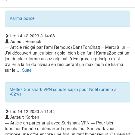
Karma police
Le: 14 12 2023 à 14:08
Auteur: Remouk
— Article rédigé par l’ami Remouk (DansTonChat) – Merci à lui —
J’ai découvert un jeu bien rigolo, bien bien fun ! KarmaZoo est un
jeu de plate-forme assez original. ð En gros, le principe c’est
d’aller à la fin du niveau en récupérant un maximum de karma
sur le …
Suite
Mettez Surfshark VPN sous le sapin pour Noël (promo à
-82%)
Le: 14 12 2023 à 11:44
Auteur: Korben
— Article en partenariat avec Surfshark VPN — Pour bien
terminer l’année et démarrer la prochaine, Surfshark vous
propose une offre encore une fois un tarif hyper réduit. Ça devrait